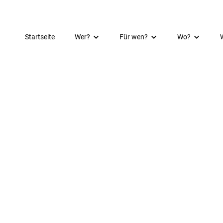
Startseite
Wer?
Für wen?
Wo?
Kurzportrait
Kinder
Schorsch im I
Häuser & Räume
Jugend
Spielhaus im 
Mitarbeiter:innen
Familie
Spielhaus Kirc
Partner:innen & Unterstützer:innen
Jobs & Praktika & Ehrenamt
Anfahrt
Dokumentation
Spenden