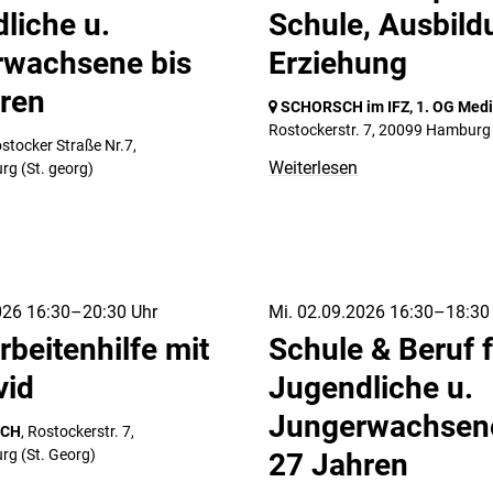
liche u.
Schule, Ausbild
rwachsene bis
Erziehung
ren
SCHORSCH im IFZ, 1. OG Medi
Rostockerstr. 7,
20099 Hamburg
ostocker Straße Nr.7,
Weiterlesen
urg
(St. georg)
026 16:30–20:30 Uhr
Mi. 02.09.2026 16:30–18:30
rbeitenhilfe mit
Schule & Beruf 
vid
Jugendliche u.
Jungerwachsene
SCH
, Rostockerstr. 7,
urg
(St. Georg)
27 Jahren