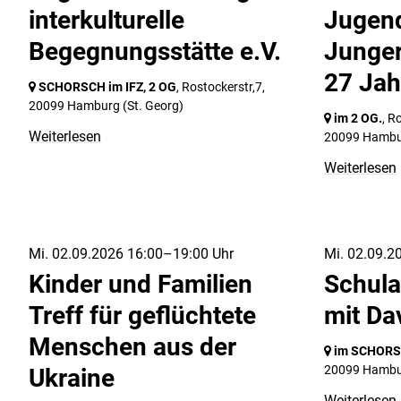
interkulturelle
Jugend
Begegnungsstätte e.V.
Junge
27 Jah
SCHORSCH im IFZ, 2 OG
, Rostockerstr,7,
20099 Hamburg
(St. Georg)
im 2 OG.
, R
Weiterlesen
20099 Hamb
Weiterlesen
Mi. 02.09.2026 16:00–19:00 Uhr
Mi. 02.09.2
Kinder und Familien
Schula
Treff für geflüchtete
mit Da
Menschen aus der
im SCHOR
20099 Hamb
Ukraine
Weiterlesen