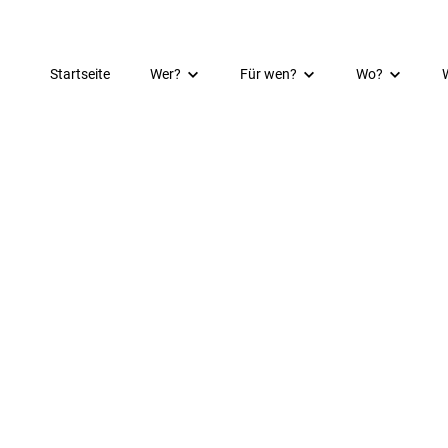
Startseite
Wer?
Für wen?
Wo?
Kurzportrait
Kinder
Schorsch im I
Häuser & Räume
Jugend
Spielhaus im 
Mitarbeiter:innen
Familie
Spielhaus Kirc
Partner:innen & Unterstützer:innen
Jobs & Praktika & Ehrenamt
Anfahrt
Dokumentation
Spenden