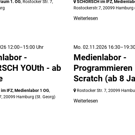
raum 1. OG
, Rostocker Str. 7,
SCHORSCH im IFZ, Medienlab
urg
Rostockerstr.7,
20099 Hamburg
Weiterlesen
026 12:00–15:00 Uhr
Mo. 02.11.2026 16:30–19:30
labor -
Medienlabor -
SCH YOUth - ab
Programmieren 
e
Scratch (ab 8 J
m IFZ, Medienlabor 1 OG
,
Rostocker Str. 7,
20099 Hambu
7,
20099 Hamburg
(St. Georg)
Weiterlesen